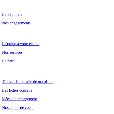
Qui sommes nous ?
La Pépinière
Nos engagements
Point de vente et parc
L'équipe à votre écoute
Nos services
Le parc
Nos conseils
Trouver la maladie de ma plante
Les fiches conseils
Idées d’aménagement
Nos coups de coeur