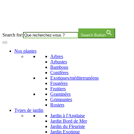
Search for:
Search Button
Nos plantes
Arbres
Arbustes
Bambous
Conifères
Exotiques/méditerranéens
Fougères
Fruitiers
Graminées
Grimpantes
Rosiers
Types de jardin
Jardin à l'Anglaise
Jardin Bord de Mer
Jardin du Fleuriste
Jardin Exotique