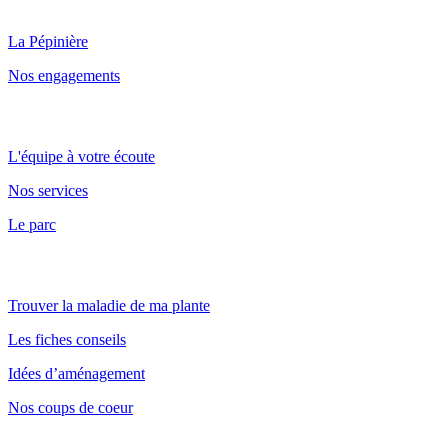
Qui sommes nous ?
La Pépinière
Nos engagements
Point de vente et parc
L'équipe à votre écoute
Nos services
Le parc
Nos conseils
Trouver la maladie de ma plante
Les fiches conseils
Idées d’aménagement
Nos coups de coeur