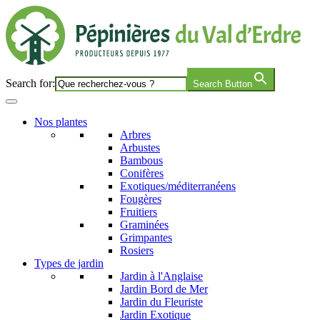
Search for:
Search Button
Nos plantes
Arbres
Arbustes
Bambous
Conifères
Exotiques/méditerranéens
Fougères
Fruitiers
Graminées
Grimpantes
Rosiers
Types de jardin
Jardin à l'Anglaise
Jardin Bord de Mer
Jardin du Fleuriste
Jardin Exotique