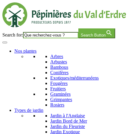
Search for:
Search Button
Nos plantes
Arbres
Arbustes
Bambous
Conifères
Exotiques/méditerranéens
Fougères
Fruitiers
Graminées
Grimpantes
Rosiers
Types de jardin
Jardin à l'Anglaise
Jardin Bord de Mer
Jardin du Fleuriste
Jardin Exotique