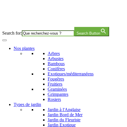
Search for:
Search Button
Nos plantes
Arbres
Arbustes
Bambous
Conifères
Exotiques/méditerranéens
Fougères
Fruitiers
Graminées
Grimpantes
Rosiers
Types de jardin
Jardin à l'Anglaise
Jardin Bord de Mer
Jardin du Fleuriste
Jardin Exotique