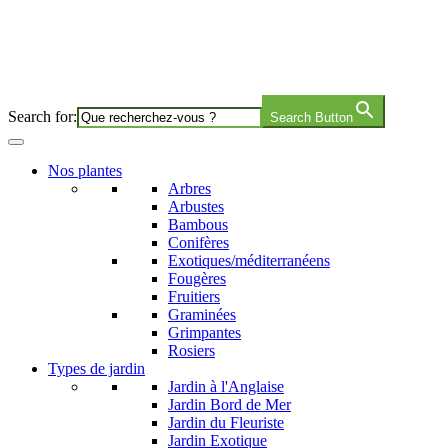
Search for:
Search Button
Nos plantes
Arbres
Arbustes
Bambous
Conifères
Exotiques/méditerranéens
Fougères
Fruitiers
Graminées
Grimpantes
Rosiers
Types de jardin
Jardin à l'Anglaise
Jardin Bord de Mer
Jardin du Fleuriste
Jardin Exotique