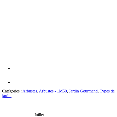
Catégories :
Arbustes
,
Arbustes - 1M50
,
Jardin Gourmand
,
Types de
jardin
Juillet