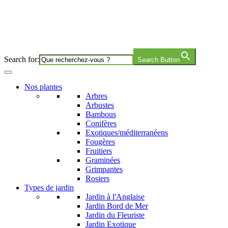
Search for:
Search Button
Nos plantes
Arbres
Arbustes
Bambous
Conifères
Exotiques/méditerranéens
Fougères
Fruitiers
Graminées
Grimpantes
Rosiers
Types de jardin
Jardin à l'Anglaise
Jardin Bord de Mer
Jardin du Fleuriste
Jardin Exotique