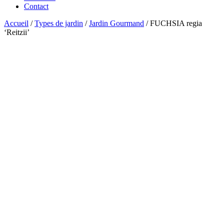
Contact
Accueil
/
Types de jardin
/
Jardin Gourmand
/ FUCHSIA regia
‘Reitzii’