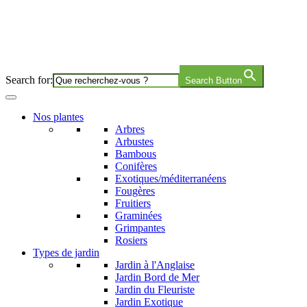
Search for:
Search Button
Nos plantes
Arbres
Arbustes
Bambous
Conifères
Exotiques/méditerranéens
Fougères
Fruitiers
Graminées
Grimpantes
Rosiers
Types de jardin
Jardin à l'Anglaise
Jardin Bord de Mer
Jardin du Fleuriste
Jardin Exotique