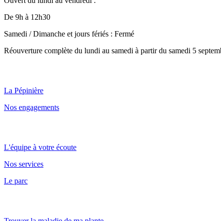
Ouvert du lundi au vendredi :
De 9h à 12h30
Samedi / Dimanche et jours fériés : Fermé
Réouverture complète du lundi au samedi à partir du samedi 5 septem
Qui sommes nous ?
La Pépinière
Nos engagements
Point de vente et parc
L'équipe à votre écoute
Nos services
Le parc
Nos conseils
Trouver la maladie de ma plante