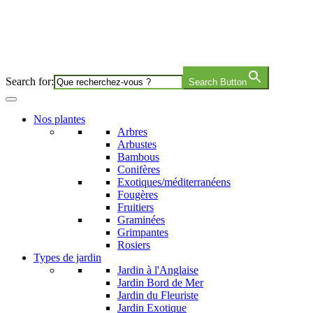
Search for:
Search Button
Nos plantes
Arbres
Arbustes
Bambous
Conifères
Exotiques/méditerranéens
Fougères
Fruitiers
Graminées
Grimpantes
Rosiers
Types de jardin
Jardin à l'Anglaise
Jardin Bord de Mer
Jardin du Fleuriste
Jardin Exotique