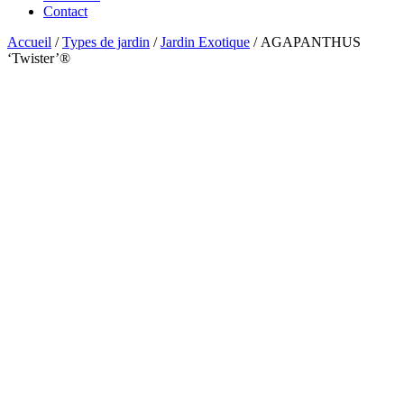
Contact
Accueil
/
Types de jardin
/
Jardin Exotique
/ AGAPANTHUS
‘Twister’®