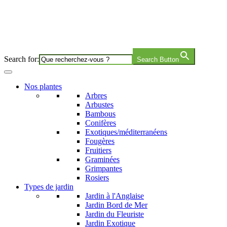
Search for:
Search Button
Nos plantes
Arbres
Arbustes
Bambous
Conifères
Exotiques/méditerranéens
Fougères
Fruitiers
Graminées
Grimpantes
Rosiers
Types de jardin
Jardin à l'Anglaise
Jardin Bord de Mer
Jardin du Fleuriste
Jardin Exotique