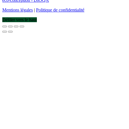
éco-conception - DIOQA
Mentions légales
|
Politique de confidentialité
Défiler vers le haut