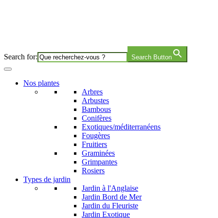
Search for:
Search Button
Nos plantes
Arbres
Arbustes
Bambous
Conifères
Exotiques/méditerranéens
Fougères
Fruitiers
Graminées
Grimpantes
Rosiers
Types de jardin
Jardin à l'Anglaise
Jardin Bord de Mer
Jardin du Fleuriste
Jardin Exotique